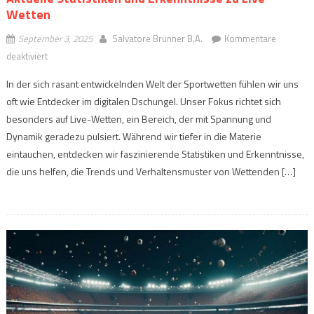
Wetten
September 3, 2025
Salvatore Brunner B.A.
Kommentare
für
deaktiviert
Aktuelle
In der sich rasant entwickelnden Welt der Sportwetten fühlen wir uns
Statistiken
oft wie Entdecker im digitalen Dschungel. Unser Fokus richtet sich
und
besonders auf Live-Wetten, ein Bereich, der mit Spannung und
Erkenntnisse
zu
Dynamik geradezu pulsiert. Während wir tiefer in die Materie
Live-
eintauchen, entdecken wir faszinierende Statistiken und Erkenntnisse,
Wetten
die uns helfen, die Trends und Verhaltensmuster von Wettenden […]