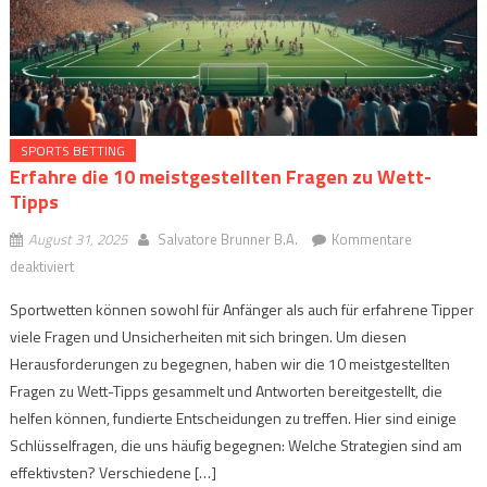
SPORTS BETTING
Erfahre die 10 meistgestellten Fragen zu Wett-
Tipps
August 31, 2025
Salvatore Brunner B.A.
Kommentare
für
deaktiviert
Erfahre
Sportwetten können sowohl für Anfänger als auch für erfahrene Tipper
die
viele Fragen und Unsicherheiten mit sich bringen. Um diesen
10
Herausforderungen zu begegnen, haben wir die 10 meistgestellten
meistgestellten
Fragen
Fragen zu Wett-Tipps gesammelt und Antworten bereitgestellt, die
zu
helfen können, fundierte Entscheidungen zu treffen. Hier sind einige
Wett-
Schlüsselfragen, die uns häufig begegnen: Welche Strategien sind am
Tipps
effektivsten? Verschiedene […]