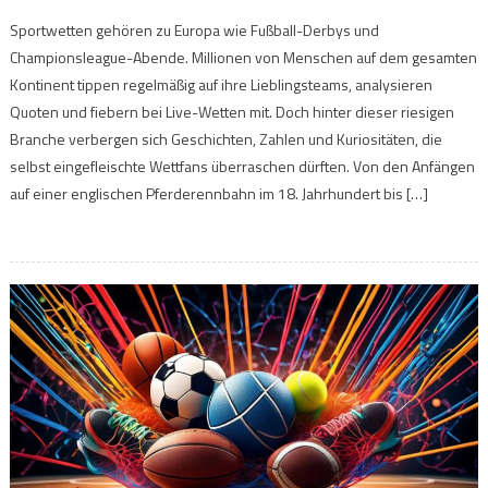
Entdecke
Sportwetten gehören zu Europa wie Fußball-Derbys und
7
Championsleague-Abende. Millionen von Menschen auf dem gesamten
unterhaltsame
Kontinent tippen regelmäßig auf ihre Lieblingsteams, analysieren
Fakten
über
Quoten und fiebern bei Live-Wetten mit. Doch hinter dieser riesigen
Sportwetten
Branche verbergen sich Geschichten, Zahlen und Kuriositäten, die
in
selbst eingefleischte Wettfans überraschen dürften. Von den Anfängen
Europa
auf einer englischen Pferderennbahn im 18. Jahrhundert bis […]