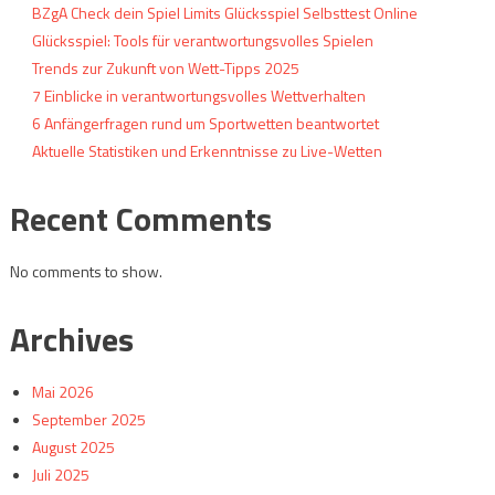
BZgA Check dein Spiel Limits Glücksspiel Selbsttest Online
Glücksspiel: Tools für verantwortungsvolles Spielen
Trends zur Zukunft von Wett-Tipps 2025
7 Einblicke in verantwortungsvolles Wettverhalten
6 Anfängerfragen rund um Sportwetten beantwortet
Aktuelle Statistiken und Erkenntnisse zu Live-Wetten
Recent Comments
No comments to show.
Archives
Mai 2026
September 2025
August 2025
Juli 2025