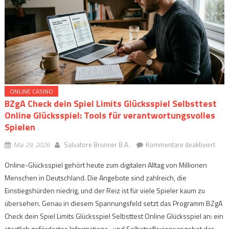
ONLINE CASINO
BZgA Check dein Spiel Limits Glücksspiel Selbsttest
Online Glücksspiel: Tools für verantwortungsvolles
Spielen
für
Mai 29, 2026
Salvatore Brunner B.A.
Kommentare deaktiviert
BZg
Online-Glücksspiel gehört heute zum digitalen Alltag von Millionen
Chec
Menschen in Deutschland. Die Angebote sind zahlreich, die
dein
Einstiegshürden niedrig, und der Reiz ist für viele Spieler kaum zu
Spiel
Limi
übersehen. Genau in diesem Spannungsfeld setzt das Programm BZgA
Glüc
Check dein Spiel Limits Glücksspiel Selbsttest Online Glücksspiel an: ein
Selb
staatlich gefördertes Informations- und Selbstreflexionsangebot der