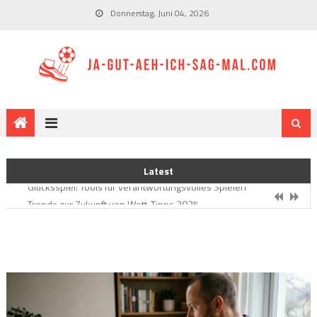
Donnerstag, Juni 04, 2026
Aktuelle Statistiken und Erkenntnisse zu Live-Wetten
BZgA Check dein Spiel Limits Glücksspiel Selbsttest Online
Latest
Glücksspiel: Tools für verantwortungsvolles Spielen
Trends zur Zukunft von Wett-Tipps 2025
7 Einblicke in verantwortungsvolles Wettverhalten
6 Anfängerfragen rund um Sportwetten beantwortet
Aktuelle Statistiken und Erkenntnisse zu Live-Wetten
BZgA Check dein Spiel Limits Glücksspiel Selbsttest Online
Glücksspiel: Tools für verantwortungsvolles Spielen