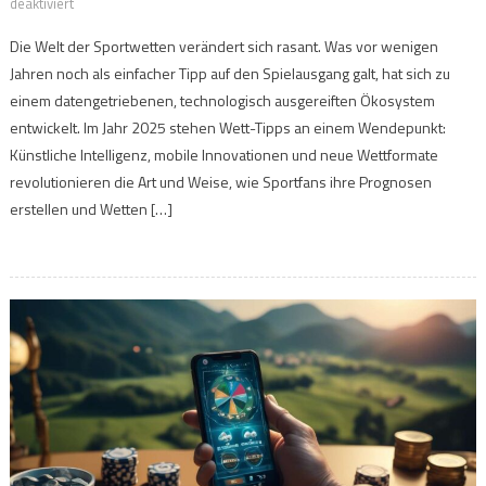
für
deaktiviert
Trends
Die Welt der Sportwetten verändert sich rasant. Was vor wenigen
zur
Jahren noch als einfacher Tipp auf den Spielausgang galt, hat sich zu
Zukunft
einem datengetriebenen, technologisch ausgereiften Ökosystem
von
Wett-
entwickelt. Im Jahr 2025 stehen Wett-Tipps an einem Wendepunkt:
Tipps
Künstliche Intelligenz, mobile Innovationen und neue Wettformate
2025
revolutionieren die Art und Weise, wie Sportfans ihre Prognosen
erstellen und Wetten […]