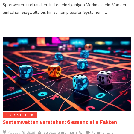
sie
Sportwetten und tauchen in ihre einzigartigen Merkmale ein. Von der
auszeichnet
einfachen Siegwette bis hin zu komplexeren Systemen […]
SPORTS BETTING
Systemwetten verstehen: 6 essenzielle Fakten
August 19, 2025
Salvatore Brunner B.A.
Kommentare