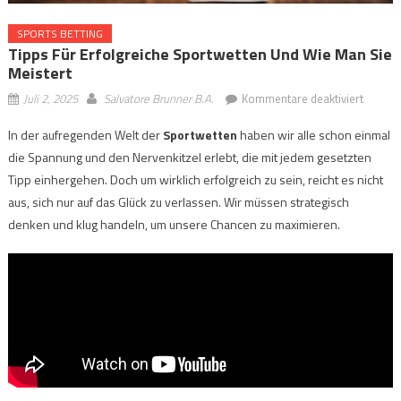
SPORTS BETTING
Tipps Für Erfolgreiche Sportwetten Und Wie Man Sie
Meistert
für
Juli 2, 2025
Salvatore Brunner B.A.
Kommentare deaktiviert
Tipps
In der aufregenden Welt der
Sportwetten
haben wir alle schon einmal
für
die Spannung und den Nervenkitzel erlebt, die mit jedem gesetzten
erfolgr
Sportw
Tipp einhergehen. Doch um wirklich erfolgreich zu sein, reicht es nicht
und
aus, sich nur auf das Glück zu verlassen. Wir müssen strategisch
wie
denken und klug handeln, um unsere Chancen zu maximieren.
man
sie
meister