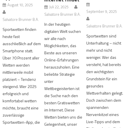
August 10, 2025
Juli 22, 2025
September 9, 2025
Salvatore Brunner B.A.
Salvatore Brunner B.A.
In der heutigen
Salvatore Brunner B.A.
Sportwetten finden
digitalen Welt suchen
Sportwetten sind
heute fast
wir alle nach
Unterhaltung – nicht
ausschließlich auf dem
Möglichkeiten, das
mehr und nicht
Smartphone statt.
Beste aus unseren
weniger. Wer das
Über 70 Prozent aller
Online-Erfahrungen
versteht, hat bereits
Wetten werden
herauszuholen. Eine
den wichtigsten
mittlerweile mobil
beliebte Strategie
Grundstein für ein
platziert – Tendenz
unter
gesundes
steigend. Wer 2025
Wettbegeisterten ist
Wettverhalten gelegt.
erfolgreich und
die Suche nach den
Doch zwischen dem
komfortabel wetten
besten Gratiswetten
spannenden
möchte, braucht eine
im Internet. Diese
Nervenkitzel eines
zuverlässige
Wetten bieten uns die
Live-Tipps und dem
Sportwetten-App, die
Gelegenheit, unser