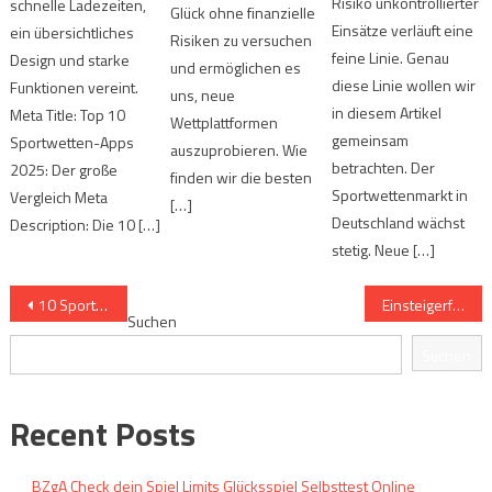
Risiko unkontrollierter
schnelle Ladezeiten,
Glück ohne finanzielle
Einsätze verläuft eine
ein übersichtliches
Risiken zu versuchen
feine Linie. Genau
Design und starke
und ermöglichen es
diese Linie wollen wir
Funktionen vereint.
uns, neue
in diesem Artikel
Meta Title: Top 10
Wettplattformen
gemeinsam
Sportwetten-Apps
auszuprobieren. Wie
betrachten. Der
2025: Der große
finden wir die besten
Sportwettenmarkt in
Vergleich Meta
[…]
Deutschland wächst
Description: Die 10 […]
stetig. Neue […]
Beitrags-
10 Sportwetten-Mythen im Faktencheck entlarvt
Einsteigerfragen zu Wettleitfäden beantwortet in 7 Schritten
Suchen
Navigation
Suchen
Recent Posts
BZgA Check dein Spiel Limits Glücksspiel Selbsttest Online