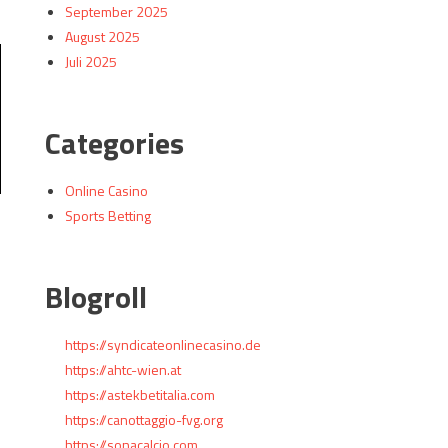
September 2025
August 2025
Juli 2025
Categories
Online Casino
Sports Betting
Blogroll
https://syndicateonlinecasino.de
https://ahtc-wien.at
https://astekbetitalia.com
https://canottaggio-fvg.org
https://sonacalcio.com