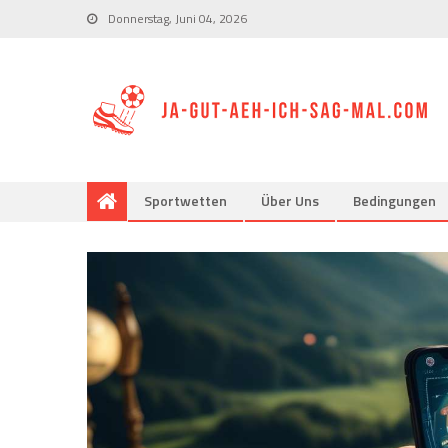
Donnerstag, Juni 04, 2026
Sportwetten
Über Uns
Bedingungen