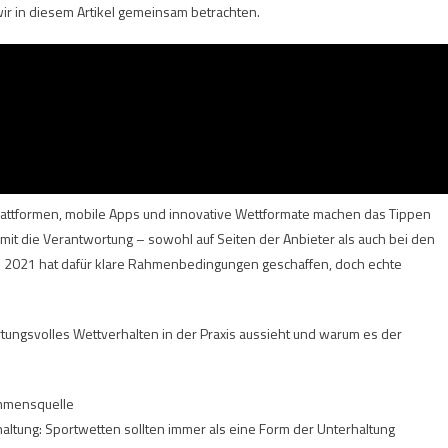
verantwortungsvolles
 wir in diesem Artikel gemeinsam betrachten.
Wettverhalten
Plattformen, mobile Apps und innovative Wettformate machen das Tippen
 damit die Verantwortung – sowohl auf Seiten der Anbieter als auch bei den
on 2021 hat dafür klare Rahmenbedingungen geschaffen, doch echte
tungsvolles Wettverhalten in der Praxis aussieht und warum es der
ommensquelle
ndhaltung: Sportwetten sollten immer als eine Form der Unterhaltung