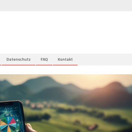
Datenschutz
FAQ
Kontakt