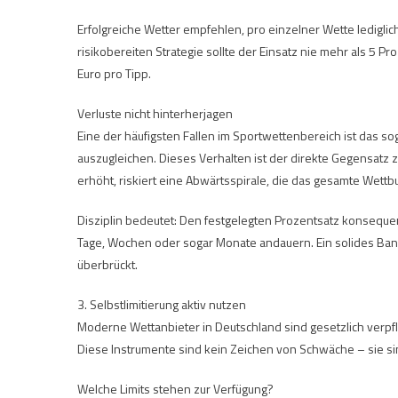
Erfolgreiche Wetter empfehlen, pro einzelner Wette lediglic
risikobereiten Strategie sollte der Einsatz nie mehr als 5 P
Euro pro Tipp.
Verluste nicht hinterherjagen
Eine der häufigsten Fallen im Sportwettenbereich ist das s
auszugleichen. Dieses Verhalten ist der direkte Gegensatz 
erhöht, riskiert eine Abwärtsspirale, die das gesamte Wettb
Disziplin bedeutet: Den festgelegten Prozentsatz konseque
Tage, Wochen oder sogar Monate andauern. Ein solides Ba
überbrückt.
3. Selbstlimitierung aktiv nutzen
Moderne Wettanbieter in Deutschland sind gesetzlich verpfli
Diese Instrumente sind kein Zeichen von Schwäche – sie si
Welche Limits stehen zur Verfügung?