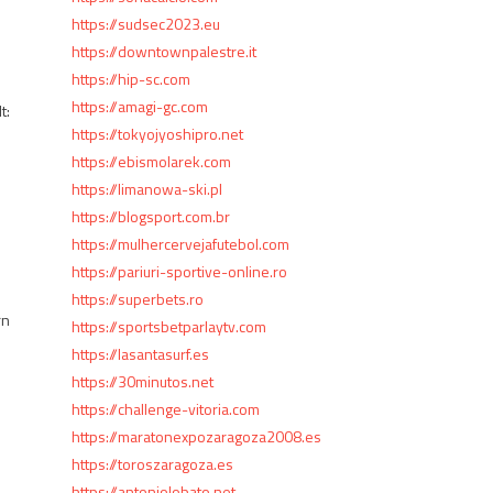
https://sudsec2023.eu
https://downtownpalestre.it
https://hip-sc.com
https://amagi-gc.com
t:
https://tokyojyoshipro.net
https://ebismolarek.com
https://limanowa-ski.pl
https://blogsport.com.br
https://mulhercervejafutebol.com
https://pariuri-sportive-online.ro
https://superbets.ro
rn
https://sportsbetparlaytv.com
https://lasantasurf.es
https://30minutos.net
https://challenge-vitoria.com
https://maratonexpozaragoza2008.es
https://toroszaragoza.es
https://antoniolobato.net