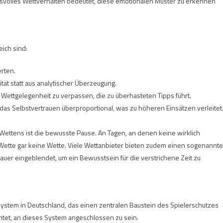
gsvolles Wettverhalten bedeutet, diese emotionalen Muster zu erkennen
ich sind:
rten.
tät statt aus analytischer Überzeugung.
re Wettgelegenheit zu verpassen, die zu überhasteten Tipps führt.
 das Selbstvertrauen überproportional, was zu höheren Einsätzen verleitet
Wettens ist die bewusste Pause. An Tagen, an denen keine wirklich
Wette gar keine Wette. Viele Wettanbieter bieten zudem einen sogenannt
dauer eingeblendet, um ein Bewusstsein für die verstrichene Zeit zu
ystem in Deutschland, das einen zentralen Baustein des Spielerschutzes
ichtet, an dieses System angeschlossen zu sein.