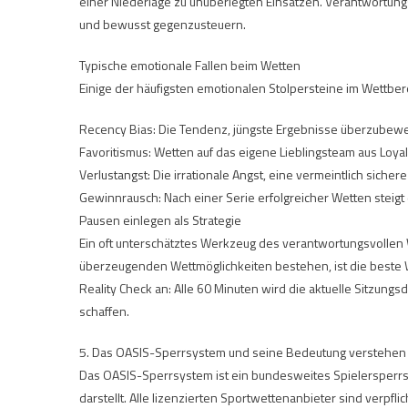
einer Niederlage zu unüberlegten Einsätzen. Verantwortun
und bewusst gegenzusteuern.
Typische emotionale Fallen beim Wetten
Einige der häufigsten emotionalen Stolpersteine im Wettbere
Recency Bias: Die Tendenz, jüngste Ergebnisse überzubewe
Favoritismus: Wetten auf das eigene Lieblingsteam aus Loyali
Verlustangst: Die irrationale Angst, eine vermeintlich siche
Gewinnrausch: Nach einer Serie erfolgreicher Wetten steigt
Pausen einlegen als Strategie
Ein oft unterschätztes Werkzeug des verantwortungsvollen 
überzeugenden Wettmöglichkeiten bestehen, ist die beste 
Reality Check an: Alle 60 Minuten wird die aktuelle Sitzungs
schaffen.
5. Das OASIS-Sperrsystem und seine Bedeutung verstehen
Das OASIS-Sperrsystem ist ein bundesweites Spielersperrs
darstellt. Alle lizenzierten Sportwettenanbieter sind verpfl