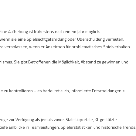
 Eine Aufhebung ist frühestens nach einem Jahr möglich.
wenn sie eine Spielsuchtgefährdung oder Überschuldung vermuten.
rre veranlassen, wenn er Anzeichen für problematisches Spielverhalten
nismus. Sie gibt Betroffenen die Möglichkeit, Abstand zu gewinnen und
ze zu kontrollieren – es bedeutet auch, informierte Entscheidungen zu
 zur Verfügung als jemals zuvor. Statistikportale, KI-gestützte
fe Einblicke in Teamleistungen, Spielerstatistiken und historische Trends