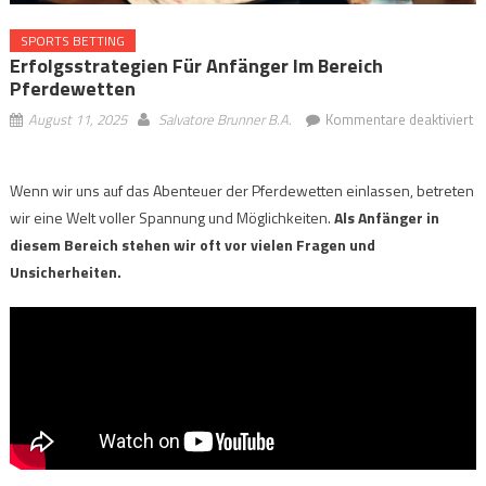
SPORTS BETTING
Erfolgsstrategien Für Anfänger Im Bereich
Pferdewetten
August 11, 2025
Salvatore Brunner B.A.
Kommentare deaktiviert
für
Erfolgsstrategien
Wenn wir uns auf das Abenteuer der Pferdewetten einlassen, betreten
für
wir eine Welt voller Spannung und Möglichkeiten.
Als Anfänger in
Anfänger
im
diesem Bereich stehen wir oft vor vielen Fragen und
Bereich
Unsicherheiten.
Pferdewetten