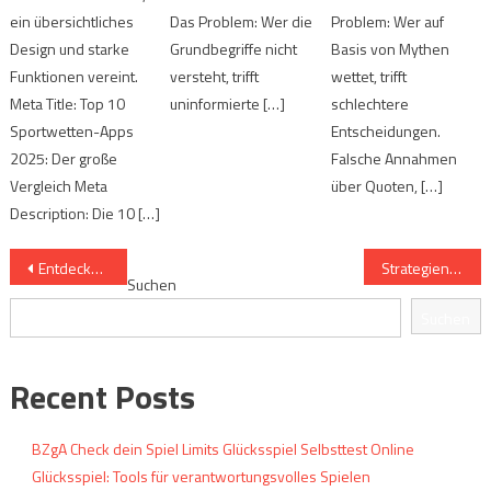
ein übersichtliches
Das Problem: Wer die
Problem: Wer auf
Design und starke
Grundbegriffe nicht
Basis von Mythen
Funktionen vereint.
versteht, trifft
wettet, trifft
Meta Title: Top 10
uninformierte […]
schlechtere
Sportwetten-Apps
Entscheidungen.
2025: Der große
Falsche Annahmen
Vergleich Meta
über Quoten, […]
Description: Die 10 […]
Beitrags-
Entdecke die 10 meistgenutzten Sportwetten-Apps 2025
Strategien im Fokus: Die meistdiskutierten Wett-Tipps
Suchen
Navigation
Suchen
Recent Posts
BZgA Check dein Spiel Limits Glücksspiel Selbsttest Online
Glücksspiel: Tools für verantwortungsvolles Spielen