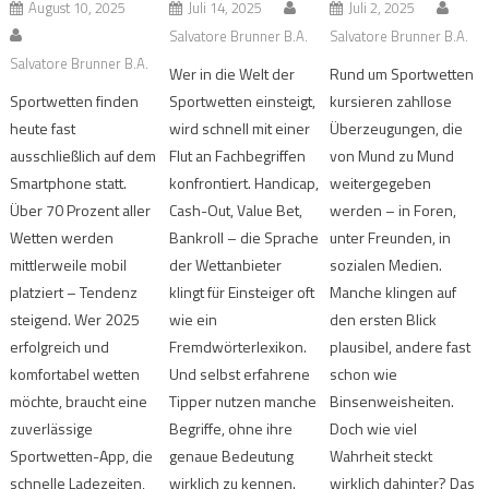
August 10, 2025
Juli 14, 2025
Juli 2, 2025
Salvatore Brunner B.A.
Salvatore Brunner B.A.
Salvatore Brunner B.A.
Wer in die Welt der
Rund um Sportwetten
Sportwetten finden
Sportwetten einsteigt,
kursieren zahllose
heute fast
wird schnell mit einer
Überzeugungen, die
ausschließlich auf dem
Flut an Fachbegriffen
von Mund zu Mund
Smartphone statt.
konfrontiert. Handicap,
weitergegeben
Über 70 Prozent aller
Cash-Out, Value Bet,
werden – in Foren,
Wetten werden
Bankroll – die Sprache
unter Freunden, in
mittlerweile mobil
der Wettanbieter
sozialen Medien.
platziert – Tendenz
klingt für Einsteiger oft
Manche klingen auf
steigend. Wer 2025
wie ein
den ersten Blick
erfolgreich und
Fremdwörterlexikon.
plausibel, andere fast
komfortabel wetten
Und selbst erfahrene
schon wie
möchte, braucht eine
Tipper nutzen manche
Binsenweisheiten.
zuverlässige
Begriffe, ohne ihre
Doch wie viel
Sportwetten-App, die
genaue Bedeutung
Wahrheit steckt
schnelle Ladezeiten,
wirklich zu kennen.
wirklich dahinter? Das