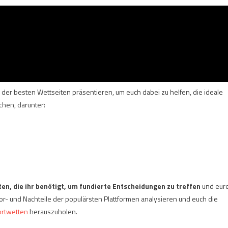
Anbieter
finden
der besten Wettseiten präsentieren, um euch dabei zu helfen, die ideale
chen, darunter:
ten, die ihr benötigt, um fundierte Entscheidungen zu treffen
und eur
r- und Nachteile der populärsten Plattformen analysieren und euch die
rtwetten
herauszuholen.