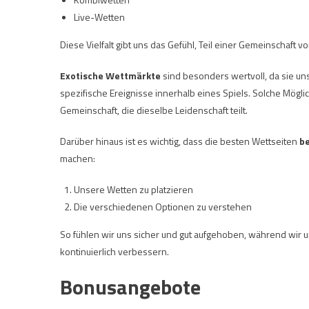
Live-Wetten
Diese Vielfalt gibt uns das Gefühl, Teil einer Gemeinschaft 
Exotische Wettmärkte
sind besonders wertvoll, da sie un
spezifische Ereignisse innerhalb eines Spiels. Solche Mögli
Gemeinschaft, die dieselbe Leidenschaft teilt.
Darüber hinaus ist es wichtig, dass die besten Wettseiten
be
machen:
Unsere Wetten zu platzieren
Die verschiedenen Optionen zu verstehen
So fühlen wir uns sicher und gut aufgehoben, während wir 
kontinuierlich verbessern.
Bonusangebote