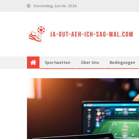
Donnerstag, Juni 04, 2026
Sportwetten
Über Uns
Bedingungen