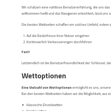
Wir schätzen eine nahtlose Benutzererfahrung, die uns das G
willkommen heißt und das Navigieren erleichtert, lässt uns s
Die besten Wettseiten schaffen ein solches Umfeld, indem s
Auf die Bedürfnisse ihrer Nutzer eingehen
Kontinuierlich Verbesserungen durchführen
Fazit
Letztendlich ist die Benutzerfreundlichkeit der Schlüssel, d
Wettoptionen
Eine Vielzahl von Wettoptionen
ermöglicht es uns, unsere 
Bei den besten Wettseiten haben wir die Möglichkeit, aus ei
klassische Einzelwetten
Kombiwetten