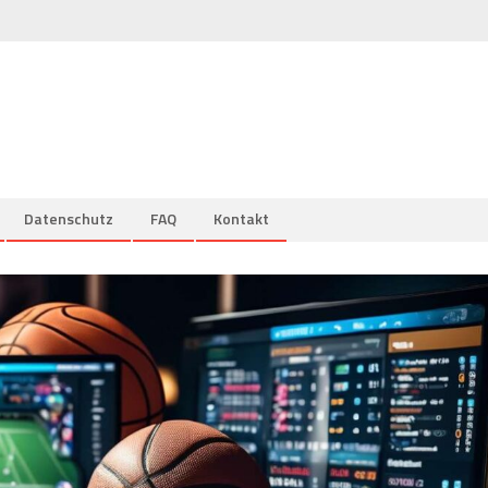
Datenschutz
FAQ
Kontakt