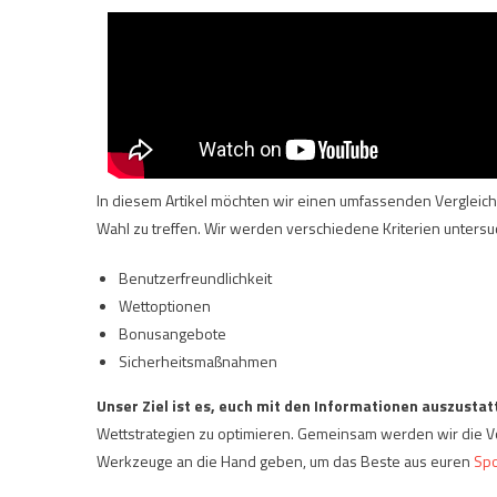
In diesem Artikel möchten wir einen umfassenden Vergleich 
Wahl zu treffen. Wir werden verschiedene Kriterien untersu
Benutzerfreundlichkeit
Wettoptionen
Bonusangebote
Sicherheitsmaßnahmen
Unser Ziel ist es, euch mit den Informationen auszustat
Wettstrategien zu optimieren. Gemeinsam werden wir die Vo
Werkzeuge an die Hand geben, um das Beste aus euren
Spo