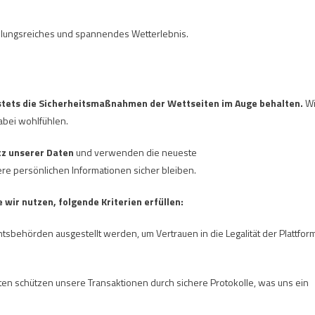
ungsreiches und spannendes Wetterlebnis.
r stets die Sicherheitsmaßnahmen der Wettseiten im Auge behalten.
Wi
abei wohlfühlen.
tz unserer Daten
und verwenden die neueste
re persönlichen Informationen sicher bleiben.
wir nutzen, folgende Kriterien erfüllen:
htsbehörden ausgestellt werden, um Vertrauen in die Legalität der Plattfor
iten schützen unsere Transaktionen durch sichere Protokolle, was uns ein